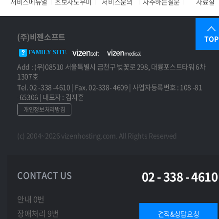
서비스메뉴얼
초보자도우미
서비스문의
자주하는질문
자료실
(주)비젠소프트
TOP
FAMILY SITE
Add : (우)08510 서울특별시 금천구 벚꽃로 298, 대륭포스트타워 6차
1307호
Tel. 02 -338 -4610 | Fax. 02-338- 4609 | 사업자등록번호 : 108 -81
-65306 | 대표자 : 김지훈
개인정보처리방침
(c) 2004~2026 vizenhosting.com. All Rights Reserved
02 - 338 - 4610
CONTACT US
안내 0번
장애처리 9번
견적&상담요청