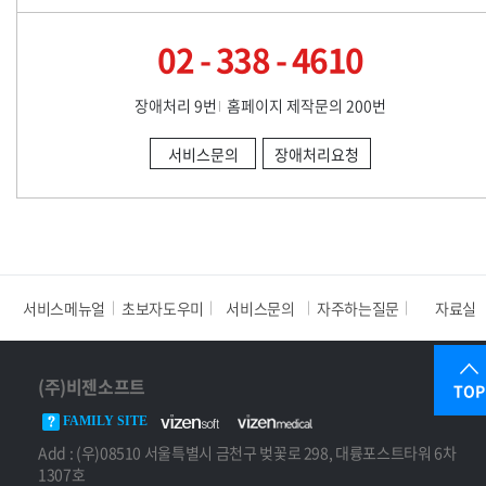
02 - 338 - 4610
장애처리 9번
홈페이지 제작문의 200번
서비스문의
장애처리요청
서비스메뉴얼
초보자도우미
서비스문의
자주하는질문
자료실
(주)비젠소프트
TOP
FAMILY SITE
Add : (우)08510 서울특별시 금천구 벚꽃로 298, 대륭포스트타워 6차
1307호