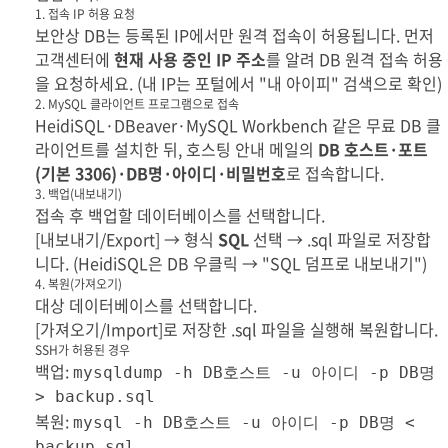
1. 접속 IP 허용 요청
보안상 DB는 등록된 IP에서만 원격 접속이 허용됩니다. 먼저
고객센터에
현재 사용 중인 IP 주소
를 알려 DB 원격 접속 허용
을 요청하세요. (내 IP는 포털에서 "내 아이피" 검색으로 확인)
2. MySQL 클라이언트 프로그램으로 접속
HeidiSQL·DBeaver·MySQL Workbench 같은 무료 DB 클
라이언트를 설치한 뒤, 호스팅 안내 메일의
DB 호스트·포트
(기본 3306)·DB명·아이디·비밀번호
로 접속합니다.
3. 백업(내보내기)
접속 후 백업할 데이터베이스를 선택합니다.
[내보내기/Export] → 형식
SQL
선택 → .sql 파일로 저장합
니다. (HeidiSQL은 DB 우클릭 → "SQL 덤프로 내보내기")
4. 복원(가져오기)
대상 데이터베이스를 선택합니다.
[가져오기/Import]로 저장한 .sql 파일을 실행해 복원합니다.
SSH가 허용된 경우
백업:
mysqldump -h DB호스트 -u 아이디 -p DB명
> backup.sql
복원:
mysql -h DB호스트 -u 아이디 -p DB명 <
backup.sql