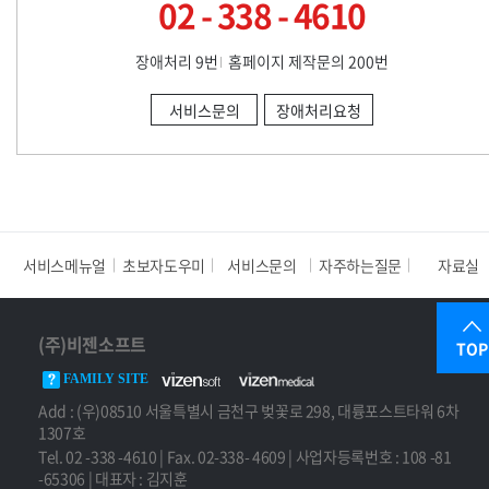
02 - 338 - 4610
장애처리 9번
홈페이지 제작문의 200번
서비스문의
장애처리요청
서비스메뉴얼
초보자도우미
서비스문의
자주하는질문
자료실
(주)비젠소프트
TOP
FAMILY SITE
Add : (우)08510 서울특별시 금천구 벚꽃로 298, 대륭포스트타워 6차
1307호
Tel. 02 -338 -4610 | Fax. 02-338- 4609 | 사업자등록번호 : 108 -81
-65306 | 대표자 : 김지훈