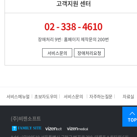
고객지원 센터
02 - 338 - 4610
장애처리 9번
홈페이지 제작문의 200번
서비스문의
장애처리요청
서비스메뉴얼
초보자도우미
서비스문의
자주하는질문
자료실
(주)비젠소프트
TOP
FAMILY SITE
Add : (우)08510 서울특별시 금천구 벚꽃로 298, 대륭포스트타워 6차