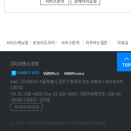
서비스문의
장애처리요청
서비스메뉴얼
초보자도우미
서비스문의
자주하는질문
자료실
(주)비젠소프트
TOP
FAMILY SITE
Add : (우)08510 서울특별시 금천구 벚꽃로 298, 대륭포스트타워 6차
1307호
Tel. 02 -338 -4610 | Fax. 02-338- 4609 | 사업자등록번호 : 108 -81
-65306 | 대표자 : 김지훈
개인정보처리방침
(c) 2004~2026 vizenhosting.com. All Rights Reserved