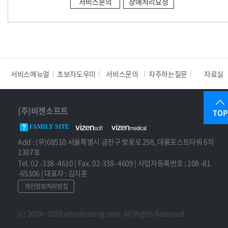
서비스문의
장애처리요청
서비스메뉴얼
초보자도우미
서비스문의
자주하는질문
자료실
(주)비젠소프트
TOP
FAMILY SITE
Add : (우)08510 서울특별시 금천구 벚꽃로 298, 대륭포스트타워 6차
1307호
Tel. 02 -338 -4610 | Fax. 02-338- 4609 | 사업자등록번호 : 108 -81
-65306 | 대표자 : 김지훈
개인정보처리방침
(c) 2004~2026 vizenhosting.com. All Rights Reserved