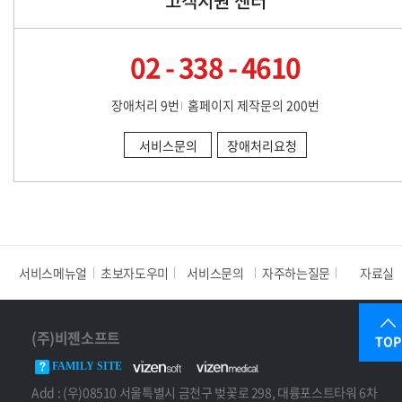
고객지원 센터
02 - 338 - 4610
장애처리 9번
홈페이지 제작문의 200번
서비스문의
장애처리요청
서비스메뉴얼
초보자도우미
서비스문의
자주하는질문
자료실
(주)비젠소프트
TOP
FAMILY SITE
Add : (우)08510 서울특별시 금천구 벚꽃로 298, 대륭포스트타워 6차