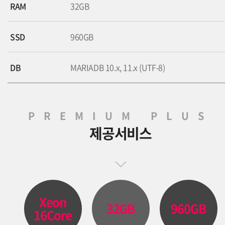
RAM
32GB
SSD
960GB
DB
MARIADB 10.x, 11.x (UTF-8)
PREMIUM PLUS
제공서비스
Xeon
32GB
960GB
16Core