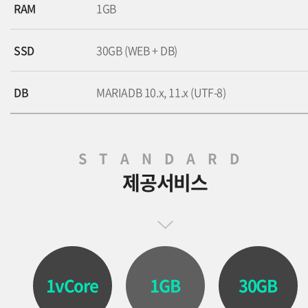
RAM
1GB
SSD
30GB (WEB + DB)
DB
MARIADB 10.x, 11.x (UTF-8)
STANDARD
제공서비스
1vCore
1GB
30GB