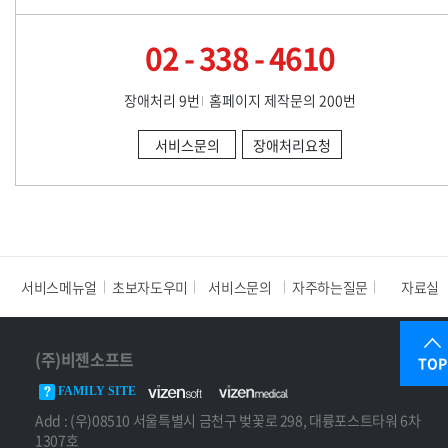
02 - 338 - 4610
장애처리 9번
홈페이지 제작문의 200번
서비스문의
장애처리요청
서비스메뉴얼
초보자도우미
서비스문의
자주하는질문
자료실
(주)비젠소프트
TOP
FAMILY SITE
Add : (우)08510 서울특별시 금천구 벚꽃로 298, 대륭포스트타워 6차
1307호