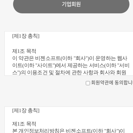
기업회원
[제1장 총칙]
제1조 목적
이 약관은 비젠소프트(이하 "회사")이 운영하는 웹사
이트(이하 "사이트")에서 제공하는 서비스(이하 "서비
스")의 이용조건 및 절차에 관한 사항과 회사와 회원
의 권리, 의무 및 책임사항 등을 규정함을 목적으로
회원약관에 동의합니
합니다.
제2조 정의
이 약관에서 사용하는 용어의 정의는 다음과 같습니
[제1장 총칙]
다.
가. "회원"이란 본 약관에 동의하고 회사와 서비스 이
제1조 목적
용계약을 체결하여 회원 ID를 부여받은 자를 말합니
본 개인정보처리방침은 비젠소프트(이하 "회사")이