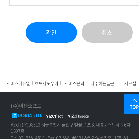
나. 결제 시스템 운영
승낙을 얻지 못한 경우
다. SMS/이메일 발송
마. 사회의 안녕과 질서 또는 미풍양속을 저해할 목적
라. 시스템 개발·유지보수
으로 신청한 경우
(2) 위탁 시 개인정보 보호 의무를 계약에 명시하고 관
바. 기타 회사가 정한 이용요건을 충족하지 못한 경우
리·감독합니다.
(4) 회원가입 시점은 회사의 승낙이 회원에게 도달한
확인
취소
시점으로 합니다.
[제3장 이용자의 권리]
(5) 회원은 가입 시 등록한 정보에 변경이 있는 경우
즉시 회원정보 수정을 통해 변경사항을 반영하여야
제1조 이용자의 권리
합니다.
(1) 이용자는 언제든지 다음을 요청할 수 있습니다.
가. 개인정보 열람
제2조 회원 ID 및 비밀번호 관리
나. 정정 또는 삭제
서비스메뉴얼
초보자도우미
서비스문의
자주하는질문
자료실
(1) 회원 ID와 비밀번호에 관한 관리책임은 회원에게
다. 처리 정지
있습니다.
라. 동의 철회 및 탈퇴
(2) 회원은 자신의 ID 및 비밀번호를 제3자에게 이용
(2) 요청은 회원 정보 수정 또는 개인정보 보호책임자
(주)비젠소프트
하게 해서는 안 됩니다.
TOP
이메일로 접수됩니다.
(3) 회원이 자신의 ID 및 비밀번호를 도난당하거나 제
FAMILY SITE
3자가 사용하고 있음을 인지한 경우에는 즉시 회사에
Add : (우)08510 서울특별시 금천구 벚꽃로 298, 대륭포스트타워 6차
[제4장 개인정보의 보유 및 파기]
통보하고 회사의 안내에 따라야 합니다.
1307호
(4) 제3항의 경우 회원이 회사에 그 사실을 통보하지
Tel. 02 -338 -4610 | Fax. 02-338- 4609 | 사업자등록번호 : 108 -81
제1조 개인정보 보유 및 이용 기간