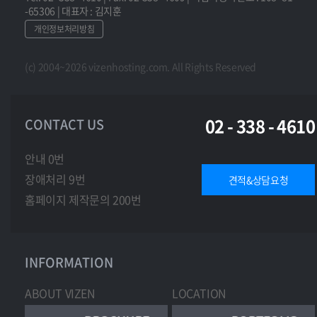
않거나 통보 후 회사의 안내에 따르지 않아 발생한 불
-65306 | 대표자 : 김지훈
(1) 회사는 수집 목적 달성 시 즉시 개인정보를 파기합
이익에 대하여 회사는 책임지지 않습니다.
개인정보처리방침
니다.
(2) 단, 법령 또는 회사 정책에 따라 아래 기간 동안 보
제3조 서비스의 제공
(c) 2004~2026 vizenhosting.com. All Rights Reserved
관할 수 있습니다.
(1) 회사가 제공하는 서비스는 다음과 같습니다.
가. 계약·청약철회 기록: 5년
가. 회원가입 및 회원정보 관리
나. 결제 및 재화 공급 기록: 5년
나. 상품 또는 서비스에 대한 정보 제공
다. 소비자 불만 및 분쟁 기록: 3년
02 - 338 - 4610
CONTACT US
다. 온라인 상담 및 고객지원
라. 접속 로그 기록: 3개월
라. 기타 회사가 정하는 서비스
(3) 보유 목적이 달성되거나 기간 만료 시 즉시 파기합
안내 0번
(2) 회사는 서비스의 내용을 변경하거나 추가할 수 있
니다.
장애처리 9번
견적&상담요청
으며, 변경 시 해당 내용을 공지합니다.
홈페이지 제작문의 200번
제2조 개인정보 파기 절차 및 방법
회사는 다음의 방법으로 개인정보를 파기합니다.
제4조 서비스 이용시간
가. 전자 파일: 복구 불가능한 방식 삭제
(1) 서비스 이용은 회사의 업무상 또는 기술상 특별한
나. 서면 문서: 분쇄 또는 소각
지장이 없는 한 연중무휴, 1일 24시간을 원칙으로 합
INFORMATION
니다.
[제5장 개인정보 보호조치]
(2) 회사는 시스템 정기점검, 증설 및 교체, 설비의 장
ABOUT VIZEN
LOCATION
애, 서비스 이용의 폭주 등 운영상 상당한 이유가 있
제1조 기술적·관리적 조치