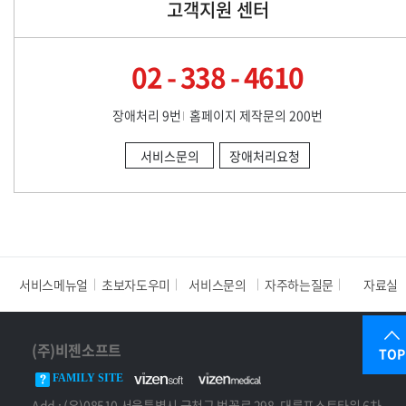
고객지원 센터
니다.
02 - 338 - 4610
[제3장 이용자의 권리]
장애처리 9번
홈페이지 제작문의 200번
제1조 이용자의 권리
(1) 이용자는 언제든지 다음을 요청할 수 있습니다.
서비스문의
장애처리요청
가. 개인정보 열람
나. 정정 또는 삭제
다. 처리 정지
라. 동의 철회 및 탈퇴
(2) 요청은 회원 정보 수정 또는 개인정보 보호책임자 이메일로
접수됩니다.
서비스메뉴얼
초보자도우미
서비스문의
자주하는질문
자료실
[제4장 개인정보의 보유 및 파기]
(주)비젠소프트
TOP
제1조 개인정보 보유 및 이용 기간
FAMILY SITE
Add : (우)08510 서울특별시 금천구 벚꽃로 298, 대륭포스트타워 6차
(1) 회사는 수집 목적 달성 시 즉시 개인정보를 파기합니다.