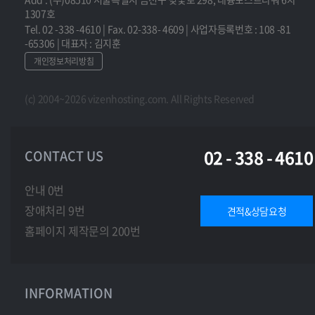
1307호
(2) 단, 법령 또는 회사 정책에 따라 아래 기간 동안 보관할 수
Tel. 02 -338 -4610 | Fax. 02-338- 4609 | 사업자등록번호 : 108 -81
있습니다.
-65306 | 대표자 : 김지훈
가. 계약·청약철회 기록: 5년
개인정보처리방침
나. 결제 및 재화 공급 기록: 5년
다. 소비자 불만 및 분쟁 기록: 3년
(c) 2004~2026 vizenhosting.com. All Rights Reserved
라. 접속 로그 기록: 3개월
(3) 보유 목적이 달성되거나 기간 만료 시 즉시 파기합니다.
02 - 338 - 4610
CONTACT US
제2조 개인정보 파기 절차 및 방법
회사는 다음의 방법으로 개인정보를 파기합니다.
안내 0번
가. 전자 파일: 복구 불가능한 방식 삭제
장애처리 9번
견적&상담요청
나. 서면 문서: 분쇄 또는 소각
홈페이지 제작문의 200번
[제5장 개인정보 보호조치]
INFORMATION
제1조 기술적·관리적 조치
회사는 개인정보 보호를 위해 아래 조치를 적용합니다.