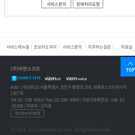
서비스문의
장애처리요청
서비스메뉴얼
초보자도우미
서비스문의
자주하는질문
자료실
(주)비젠소프트
TOP
FAMILY SITE
Add : (우)08510 서울특별시 금천구 벚꽃로 298, 대륭포스트타워 6차
1307호
Tel. 02 -338 -4610 | Fax. 02-338- 4609 | 사업자등록번호 : 108 -81
-65306 | 대표자 : 김지훈
개인정보처리방침
(c) 2004~2026 vizenhosting.com. All Rights Reserved