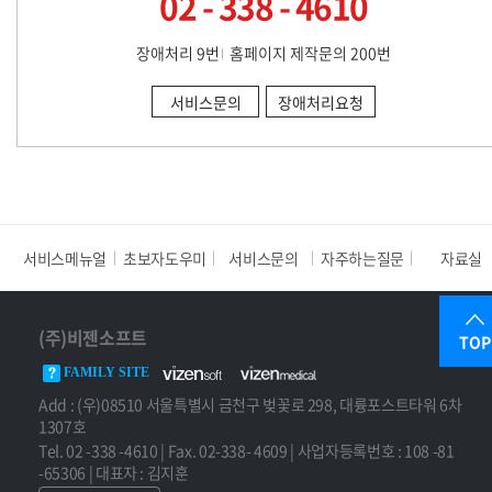
02 - 338 - 4610
장애처리 9번
홈페이지 제작문의 200번
서비스문의
장애처리요청
서비스메뉴얼
초보자도우미
서비스문의
자주하는질문
자료실
(주)비젠소프트
TOP
FAMILY SITE
Add : (우)08510 서울특별시 금천구 벚꽃로 298, 대륭포스트타워 6차
1307호
Tel. 02 -338 -4610 | Fax. 02-338- 4609 | 사업자등록번호 : 108 -81
-65306 | 대표자 : 김지훈