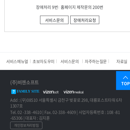
장애처리 9번
홈페이지 제작문의 200번
서비스문의
장애처리요청
서비스메뉴얼
초보자도우미
서비스문의
자주하는질문
자료실
(주)비젠소프트
TOP
FAMILY SITE
Add : (우)08510 서울특별시 금천구 벚꽃로 298, 대륭포스트타워 6차
1307호
Tel. 02 -338 -4610 | Fax. 02-338- 4609 | 사업자등록번호 : 108 -81
-65306 | 대표자 : 김지훈
개인정보처리방침