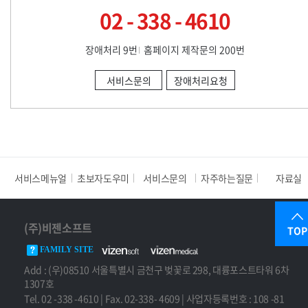
02 - 338 - 4610
장애처리 9번
홈페이지 제작문의 200번
서비스문의
장애처리요청
서비스메뉴얼
초보자도우미
서비스문의
자주하는질문
자료실
(주)비젠소프트
TOP
FAMILY SITE
Add : (우)08510 서울특별시 금천구 벚꽃로 298, 대륭포스트타워 6차
1307호
Tel. 02 -338 -4610 | Fax. 02-338- 4609 | 사업자등록번호 : 108 -81