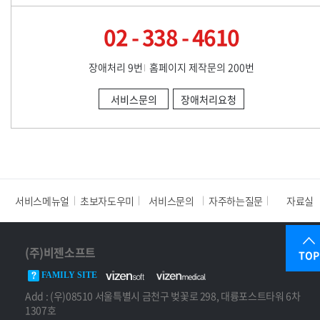
02 - 338 - 4610
장애처리 9번
홈페이지 제작문의 200번
서비스문의
장애처리요청
서비스메뉴얼
초보자도우미
서비스문의
자주하는질문
자료실
(주)비젠소프트
TOP
FAMILY SITE
Add : (우)08510 서울특별시 금천구 벚꽃로 298, 대륭포스트타워 6차
1307호