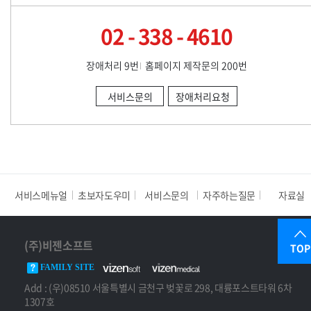
02 - 338 - 4610
장애처리 9번
홈페이지 제작문의 200번
서비스문의
장애처리요청
서비스메뉴얼
초보자도우미
서비스문의
자주하는질문
자료실
(주)비젠소프트
TOP
FAMILY SITE
Add : (우)08510 서울특별시 금천구 벚꽃로 298, 대륭포스트타워 6차
1307호