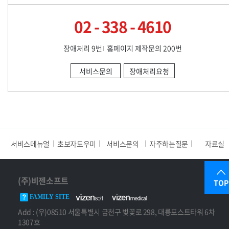
02 - 338 - 4610
장애처리 9번
홈페이지 제작문의 200번
서비스문의
장애처리요청
서비스메뉴얼
초보자도우미
서비스문의
자주하는질문
자료실
(주)비젠소프트
TOP
FAMILY SITE
Add : (우)08510 서울특별시 금천구 벚꽃로 298, 대륭포스트타워 6차
1307호