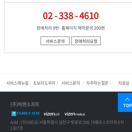
02 - 338 - 4610
장애처리 9번
홈페이지 제작문의 200번
서비스문의
장애처리요청
서비스메뉴얼
초보자도우미
서비스문의
자주하는질문
자료실
(주)비젠소프트
TOP
FAMILY SITE
Add : (우)08510 서울특별시 금천구 벚꽃로 298, 대륭포스트타워 6차
1307호